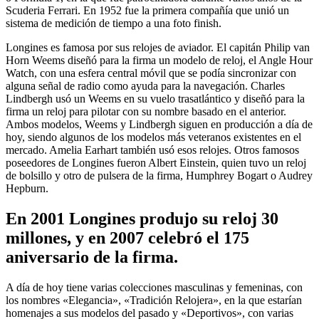
Scuderia Ferrari. En 1952 fue la primera compañía que unió un
sistema de medición de tiempo a una foto finish.
Longines es famosa por sus relojes de aviador. El capitán Philip van
Horn Weems diseñó para la firma un modelo de reloj, el Angle Hour
Watch, con una esfera central móvil que se podía sincronizar con
alguna señal de radio como ayuda para la navegación. Charles
Lindbergh usó un Weems en su vuelo trasatlántico y diseñó para la
firma un reloj para pilotar con su nombre basado en el anterior.
Ambos modelos, Weems y Lindbergh siguen en producción a día de
hoy, siendo algunos de los modelos más veteranos existentes en el
mercado. Amelia Earhart también usó esos relojes. Otros famosos
poseedores de Longines fueron Albert Einstein, quien tuvo un reloj
de bolsillo y otro de pulsera de la firma, Humphrey Bogart o Audrey
Hepburn.
En 2001 Longines produjo su reloj 30
millones, y en 2007 celebró el 175
aniversario de la firma.
A día de hoy tiene varias colecciones masculinas y femeninas, con
los nombres «Elegancia», «Tradición Relojera», en la que estarían
homenajes a sus modelos del pasado y «Deportivos», con varias