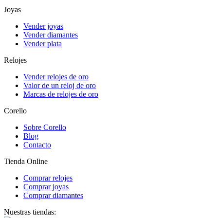
Joyas
Vender joyas
Vender diamantes
Vender plata
Relojes
Vender relojes de oro
Valor de un reloj de oro
Marcas de relojes de oro
Corello
Sobre Corello
Blog
Contacto
Tienda Online
Comprar relojes
Comprar joyas
Comprar diamantes
Nuestras tiendas: