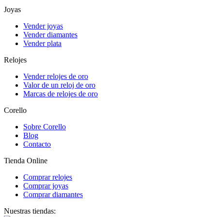
Joyas
Vender joyas
Vender diamantes
Vender plata
Relojes
Vender relojes de oro
Valor de un reloj de oro
Marcas de relojes de oro
Corello
Sobre Corello
Blog
Contacto
Tienda Online
Comprar relojes
Comprar joyas
Comprar diamantes
Nuestras tiendas: