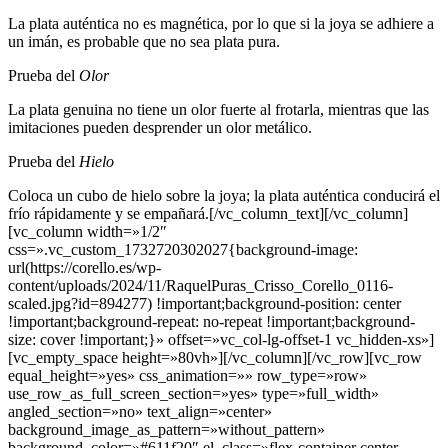
La plata auténtica no es magnética, por lo que si la joya se adhiere a
un imán, es probable que no sea plata pura.
Prueba del
Olor
La plata genuina no tiene un olor fuerte al frotarla, mientras que las
imitaciones pueden desprender un olor metálico.
Prueba del
Hielo
Coloca un cubo de hielo sobre la joya; la plata auténtica conducirá el
frío rápidamente y se empañará.[/vc_column_text][/vc_column]
[vc_column width=»1/2″
css=».vc_custom_1732720302027{background-image:
url(https://corello.es/wp-
content/uploads/2024/11/RaquelPuras_Crisso_Corello_0116-
scaled.jpg?id=894277) !important;background-position: center
!important;background-repeat: no-repeat !important;background-
size: cover !important;}» offset=»vc_col-lg-offset-1 vc_hidden-xs»]
[vc_empty_space height=»80vh»][/vc_column][/vc_row][vc_row
equal_height=»yes» css_animation=»» row_type=»row»
use_row_as_full_screen_section=»yes» type=»full_width»
angled_section=»no» text_align=»center»
background_image_as_pattern=»without_pattern»
background_color=»#611f20″ el_class=»flex-container center