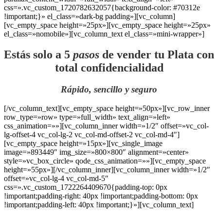
css=».vc_custom_1720782632057{background-color: #70312e
!important;}» el_class=»dark-bg padding»][vc_column]
[vc_empty_space height=»25px»][vc_empty_space height=»25px»
el_class=»nomobile»][vc_column_text el_class=»mini-wrapper»]
Estás solo a 5
pasos
de vender tu Plata con
total confidencialidad
Rápido, sencillo y seguro
[/vc_column_text][vc_empty_space height=»50px»][vc_row_inner
row_type=»row» type=»full_width» text_align=»left»
css_animation=»»][vc_column_inner width=»1/2″ offset=»vc_col-
lg-offset-4 vc_col-lg-2 vc_col-md-offset-2 vc_col-md-4″]
[vc_empty_space height=»15px»][vc_single_image
image=»893449″ img_size=»800×800″ alignment=»center»
style=»vc_box_circle» qode_css_animation=»»][vc_empty_space
height=»55px»][/vc_column_inner][vc_column_inner width=»1/2″
offset=»vc_col-lg-4 vc_col-md-5″
css=».vc_custom_1722264409670{padding-top: 0px
!important;padding-right: 40px !important;padding-bottom: 0px
!important;padding-left: 40px !important;}»][vc_column_text]