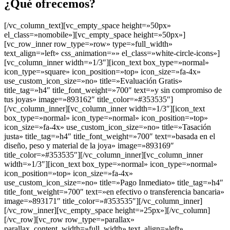
¿Qué ofrecemos?
[/vc_column_text][vc_empty_space height=»50px»
el_class=»nomobile»][vc_empty_space height=»50px»]
[vc_row_inner row_type=»row» type=»full_width»
text_align=»left» css_animation=»» el_class=»white-circle-icons»]
[vc_column_inner width=»1/3″][icon_text box_type=»normal»
icon_type=»square» icon_position=»top» icon_size=»fa-4x»
use_custom_icon_size=»no» title=»Evaluación Gratis»
title_tag=»h4″ title_font_weight=»700″ text=»y sin compromiso de
tus joyas» image=»893162″ title_color=»#353535″]
[/vc_column_inner][vc_column_inner width=»1/3″][icon_text
box_type=»normal» icon_type=»normal» icon_position=»top»
icon_size=»fa-4x» use_custom_icon_size=»no» title=»Tasación
justa» title_tag=»h4″ title_font_weight=»700″ text=»basada en el
diseño, peso y material de la joya» image=»893169″
title_color=»#353535″][/vc_column_inner][vc_column_inner
width=»1/3″][icon_text box_type=»normal» icon_type=»normal»
icon_position=»top» icon_size=»fa-4x»
use_custom_icon_size=»no» title=»Pago Inmediato» title_tag=»h4″
title_font_weight=»700″ text=»en efectivo o transferencia bancaria»
image=»893171″ title_color=»#353535″][/vc_column_inner]
[/vc_row_inner][vc_empty_space height=»25px»][/vc_column]
[/vc_row][vc_row row_type=»parallax»
parallax_content_width=»full_width» text_align=»left»