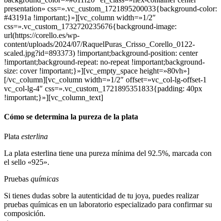
presentation» css=».vc_custom_1721895200033{background-color:
#43191a !important;}»][vc_column width=»1/2″
css=».vc_custom_1732720235676{background-image:
url(https://corello.es/wp-
content/uploads/2024/07/RaquelPuras_Crisso_Corello_0122-
scaled.jpg?id=893373) !important;background-position: center
!important;background-repeat: no-repeat !important;background-
size: cover !important;}»][vc_empty_space height=»80vh»]
[/vc_column][vc_column width=»1/2″ offset=»vc_col-lg-offset-1
vc_col-lg-4″ css=».vc_custom_1721895351833{padding: 40px
!important;}»][vc_column_text]
Cómo se determina la pureza de la plata
Plata
esterlina
La plata esterlina tiene una pureza mínima del 92.5%, marcada con
el sello «925».
Pruebas
químicas
Si tienes dudas sobre la autenticidad de tu joya, puedes realizar
pruebas químicas en un laboratorio especializado para confirmar su
composición.