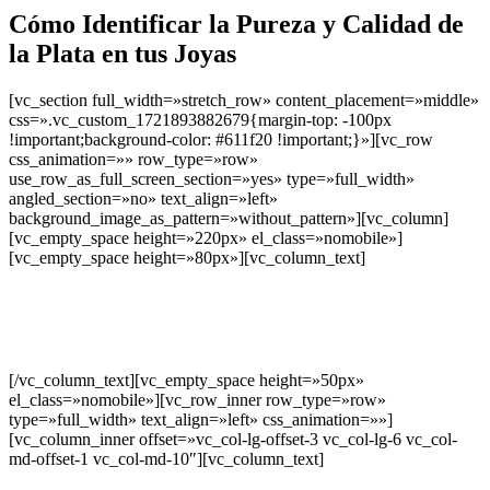
Cómo Identificar la Pureza y Calidad de
la Plata en tus Joyas
[vc_section full_width=»stretch_row» content_placement=»middle»
css=».vc_custom_1721893882679{margin-top: -100px
!important;background-color: #611f20 !important;}»][vc_row
css_animation=»» row_type=»row»
use_row_as_full_screen_section=»yes» type=»full_width»
angled_section=»no» text_align=»left»
background_image_as_pattern=»without_pattern»][vc_column]
[vc_empty_space height=»220px» el_class=»nomobile»]
[vc_empty_space height=»80px»][vc_column_text]
Descubre cómo identificar la Pureza y
Calidad de la Plata en tus Joyas
[/vc_column_text][vc_empty_space height=»50px»
el_class=»nomobile»][vc_row_inner row_type=»row»
type=»full_width» text_align=»left» css_animation=»»]
[vc_column_inner offset=»vc_col-lg-offset-3 vc_col-lg-6 vc_col-
md-offset-1 vc_col-md-10″][vc_column_text]