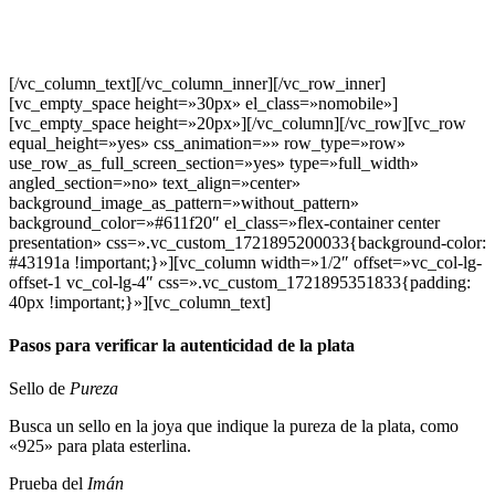
Identificar si una joya es de plata es esencial para determinar su
valor y autenticidad. Aprende a reconocer las características que
distinguen la plata real de las imitaciones con Corello.
[/vc_column_text][/vc_column_inner][/vc_row_inner]
[vc_empty_space height=»30px» el_class=»nomobile»]
[vc_empty_space height=»20px»][/vc_column][/vc_row][vc_row
equal_height=»yes» css_animation=»» row_type=»row»
use_row_as_full_screen_section=»yes» type=»full_width»
angled_section=»no» text_align=»center»
background_image_as_pattern=»without_pattern»
background_color=»#611f20″ el_class=»flex-container center
presentation» css=».vc_custom_1721895200033{background-color:
#43191a !important;}»][vc_column width=»1/2″ offset=»vc_col-lg-
offset-1 vc_col-lg-4″ css=».vc_custom_1721895351833{padding:
40px !important;}»][vc_column_text]
Pasos para verificar la autenticidad de la plata
Sello de
Pureza
Busca un sello en la joya que indique la pureza de la plata, como
«925» para plata esterlina.
Prueba del
Imán