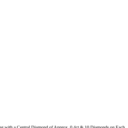
Ring with a Central Diamond of Approx. 0.4ct & 10 Diamonds on Each