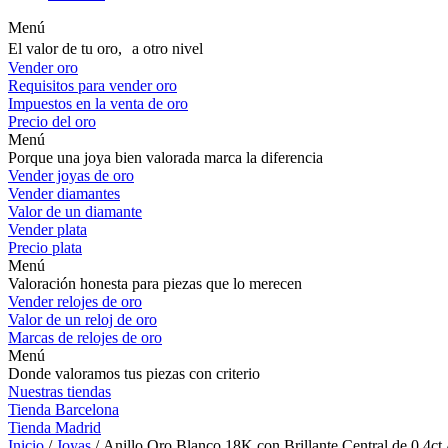
Menú
El valor de tu oro, a otro nivel
Vender oro
Requisitos para vender oro
Impuestos en la venta de oro
Precio del oro
Menú
Porque una joya bien valorada marca la diferencia
Vender joyas de oro
Vender diamantes
Valor de un diamante
Vender plata
Precio plata
Menú
Valoración honesta para piezas que lo merecen
Vender relojes de oro
Valor de un reloj de oro
Marcas de relojes de oro
Menú
Donde valoramos tus piezas con criterio
Nuestras tiendas
Tienda Barcelona
Tienda Madrid
Inicio
/
Joyas
/ Anillo Oro Blanco 18K con Brillante Central de 0,4c