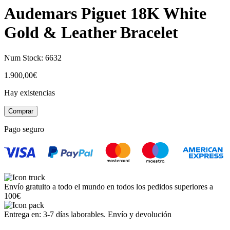
Audemars Piguet 18K White
Gold & Leather Bracelet
Num Stock:
6632
1.900,00
€
Hay existencias
Audemars
Comprar
Piguet
18K
Pago seguro
White
Gold
&
Leather
Bracelet
cantidad
Envío gratuito a todo el mundo en todos los pedidos superiores a
100€
Entrega en: 3-7 días laborables. Envío y devolución