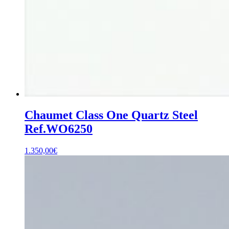
Chaumet Class One Quartz Steel
Ref.WO6250
1.350,00
€