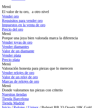
Menú
El valor de tu oro, a otro nivel
Vender oro
Requisitos para vender oro
Impuestos en la venta de oro
Precio del oro
Menú
Porque una joya bien valorada marca la diferencia
Vender joyas de oro
Vender diamantes
Valor de un diamante
Vender plata
Precio plata
Menú
Valoración honesta para piezas que lo merecen
Vender relojes de oro
Valor de un reloj de oro
Marcas de relojes de oro
Menú
Donde valoramos tus piezas con criterio
Nuestras tiendas
Tienda Barcelona
Tienda Madrid
Inicio
/
Relojes
/
Unisex
/ Bulgari BB 33 Quartz 18K Gold