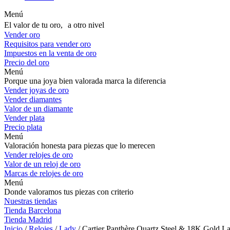
Menú
El valor de tu oro, a otro nivel
Vender oro
Requisitos para vender oro
Impuestos en la venta de oro
Precio del oro
Menú
Porque una joya bien valorada marca la diferencia
Vender joyas de oro
Vender diamantes
Valor de un diamante
Vender plata
Precio plata
Menú
Valoración honesta para piezas que lo merecen
Vender relojes de oro
Valor de un reloj de oro
Marcas de relojes de oro
Menú
Donde valoramos tus piezas con criterio
Nuestras tiendas
Tienda Barcelona
Tienda Madrid
Inicio
/
Relojes
/
Lady
/ Cartier Panthère Quartz Steel & 18K Gold L