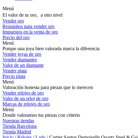
Menú
El valor de tu oro, a otro nivel
Vender oro
Requisitos para vender oro
Impuestos en la venta de oro
Precio del oro
Menú
Porque una joya bien valorada marca la diferencia
Vender joyas de oro
Vender diamantes
Valor de un diamante
Vender plata
Precio plata
Menú
Valoración honesta para piezas que lo merecen
Vender relojes de oro
Valor de un reloj de oro
Marcas de relojes de oro
Menú
Donde valoramos tus piezas con criterio
Nuestras tiendas
Tienda Barcelona
Tienda Madrid
Inicio
/
Relojes
/
Lady
/ Cartier Santos Demoiselle Quartz Steel & Go