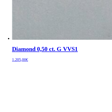
Diamond 0,50 ct. G VVS1
1.205,00
€