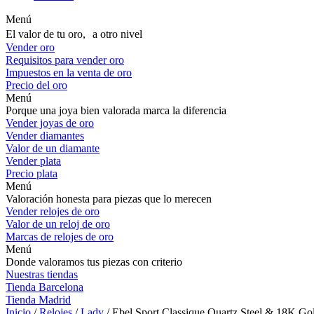
Menú
El valor de tu oro, a otro nivel
Vender oro
Requisitos para vender oro
Impuestos en la venta de oro
Precio del oro
Menú
Porque una joya bien valorada marca la diferencia
Vender joyas de oro
Vender diamantes
Valor de un diamante
Vender plata
Precio plata
Menú
Valoración honesta para piezas que lo merecen
Vender relojes de oro
Valor de un reloj de oro
Marcas de relojes de oro
Menú
Donde valoramos tus piezas con criterio
Nuestras tiendas
Tienda Barcelona
Tienda Madrid
Inicio
/
Relojes
/
Lady
/ Ebel Sport Classique Quartz Steel & 18K G