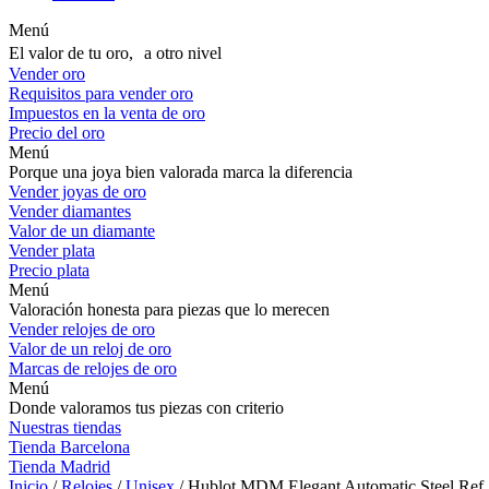
Menú
El valor de tu oro, a otro nivel
Vender oro
Requisitos para vender oro
Impuestos en la venta de oro
Precio del oro
Menú
Porque una joya bien valorada marca la diferencia
Vender joyas de oro
Vender diamantes
Valor de un diamante
Vender plata
Precio plata
Menú
Valoración honesta para piezas que lo merecen
Vender relojes de oro
Valor de un reloj de oro
Marcas de relojes de oro
Menú
Donde valoramos tus piezas con criterio
Nuestras tiendas
Tienda Barcelona
Tienda Madrid
Inicio
/
Relojes
/
Unisex
/ Hublot MDM Elegant Automatic Steel Ref