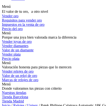
Menú
El valor de tu oro, a otro nivel
Vender oro
Requisitos para vender oro
Impuestos en la venta de oro
Precio del oro
Menú
Porque una joya bien valorada marca la diferencia
Vender joyas de oro
Vender diamantes
Valor de un diamante
Vender plata
Precio plata
Menú
Valoración honesta para piezas que lo merecen
Vender relojes de oro
Valor de un reloj de oro
Marcas de relojes de oro
Menú
Donde valoramos tus piezas con criterio
Nuestras tiendas
Tienda Barcelona
Tienda Madrid
Inicio
/
Relojes
/
Unisex
/ Patek Philippe Calatrava Automatic 18K G