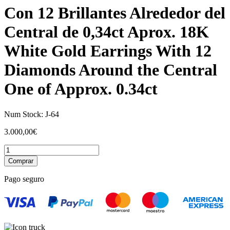
Con 12 Brillantes Alrededor del
Central de 0,34ct Aprox. 18K
White Gold Earrings With 12
Diamonds Around the Central
One of Approx. 0.34ct
Num Stock:
J-64
3.000,00
€
Pendientes
Oro
Comprar
Blanco
18K
Pago seguro
Con
12
Brillantes
Alrededor
del