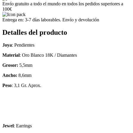
Central
Envío gratuito a todo el mundo en todos los pedidos superiores a
de
100€
0,34ct
Aprox.
Entrega en: 3-7 días laborables. Envío y devolución
18K
White
Detalles del producto
Gold
Earrings
With
Joya
: Pendientes
12
Diamonds
Material
: Oro Blanco 18K / Diamantes
Around
Grosor:
5,5mm
the
Central
Ancho:
8,6mm
One
of
Peso
: 3,1 Gr. Aprox.
Approx.
0.34ct
cantidad
Jewel
: Earrings