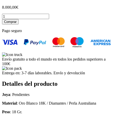
8.000,00
€
Pendientes
Oro
Comprar
Blanco
18K
Pago seguro
Con
24
Brillantes
c/u
y
Perla
Envío gratuito a todo el mundo en todos los pedidos superiores a
Australiana
100€
de
12,5
Entrega en: 3-7 días laborables. Envío y devolución
de
Diametro
Detalles del producto
La
Flor
Consta
Joya
: Pendientes
de
18
Material
: Oro Blanco 18K / Diamantes / Perla Australiana
Brillantes
Peso
: 18 Gr.
de