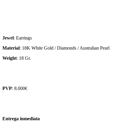
1,44ct
Aprox.
18K
White
Gold
Earrings
with
Jewel
: Earrings
24
Diamonds
Material
: 18K White Gold / Diamonds / Australian Pearl
each
&
Weight
: 18 Gr.
12.5mm
Australian
Pearl
The
Flower
PVP
: 8.000€
consists
of
18
Diamonds
of
Approx.
Entrega inmediata
1,44ct.
cantidad