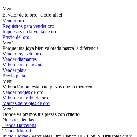
Menú
El valor de tu oro, a otro nivel
Vender oro
Requisitos para vender oro
Impuestos en la venta de oro
Precio del oro
Menú
Porque una joya bien valorada marca la diferencia
Vender joyas de oro
Vender diamantes
Valor de un diamante
Vender plata
Precio plata
Menú
Valoración honesta para piezas que lo merecen
Vender relojes de oro
Valor de un reloj de oro
Marcas de relojes de oro
Menú
Donde valoramos tus piezas con criterio
Nuestras tiendas
Tienda Barcelona
Tienda Madrid
Inicio
/
Joyas
/ Pendientes Oro Blanco 18K Con 24 Brillantes c/u y