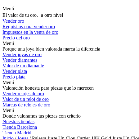
Menú
El valor de tu oro, a otro nivel
Vender oro
Requisitos para vender oro
Impuestos en la venta de oro
Precio del oro
Menú
Porque una joya bien valorada marca la diferencia
Vender joyas de oro
Vender diamantes
Valor de un diamante
Vender plata
Precio plata
Menú
Valoración honesta para piezas que lo merecen
Vender relojes de oro
Valor de un reloj de oro
Marcas de relojes de oro
Menú
Donde valoramos tus piezas con criterio
Nuestras tiendas
Tienda Barcelona
Tienda Madrid
Inicio
/
Joyas
/ Pulsera Juste Un Clou Cartier 18K Gold Juste Un Clo