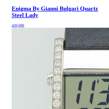
Enigma By Gianni Bulgari Quartz
Steel Lady
420,00
€