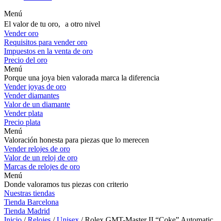
Menú
El valor de tu oro, a otro nivel
Vender oro
Requisitos para vender oro
Impuestos en la venta de oro
Precio del oro
Menú
Porque una joya bien valorada marca la diferencia
Vender joyas de oro
Vender diamantes
Valor de un diamante
Vender plata
Precio plata
Menú
Valoración honesta para piezas que lo merecen
Vender relojes de oro
Valor de un reloj de oro
Marcas de relojes de oro
Menú
Donde valoramos tus piezas con criterio
Nuestras tiendas
Tienda Barcelona
Tienda Madrid
Inicio
/
Relojes
/
Unisex
/ Rolex GMT-Master II “Coke” Automatic