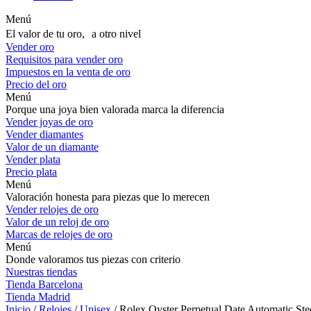
Menú
El valor de tu oro, a otro nivel
Vender oro
Requisitos para vender oro
Impuestos en la venta de oro
Precio del oro
Menú
Porque una joya bien valorada marca la diferencia
Vender joyas de oro
Vender diamantes
Valor de un diamante
Vender plata
Precio plata
Menú
Valoración honesta para piezas que lo merecen
Vender relojes de oro
Valor de un reloj de oro
Marcas de relojes de oro
Menú
Donde valoramos tus piezas con criterio
Nuestras tiendas
Tienda Barcelona
Tienda Madrid
Inicio
/
Relojes
/
Unisex
/ Rolex Oyster Perpetual Date Automatic St