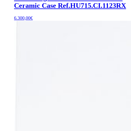
Ceramic Case Ref.HU715.CI.1123RX
6.300,00
€