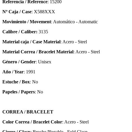
Referencia / Reference
: 15200
Nº Caja / Case
: X588XXX
Movimiento / Movement
: Automático - Automatic
Calibre / Caliber:
3135
Material caja / Case Material
: Acero - Steel
Material Correa / Bracelet Material
: Acero - Steel
Género / Gender
: Unisex
Año / Year
: 1991
Estuche / Box
: No
Papeles / Papers
: No
CORREA / BRACELET
Color Correa / Bracelet Color
: Acero - Steel
Cierre / Clasp
: Broche Plegable - Fold Clasp