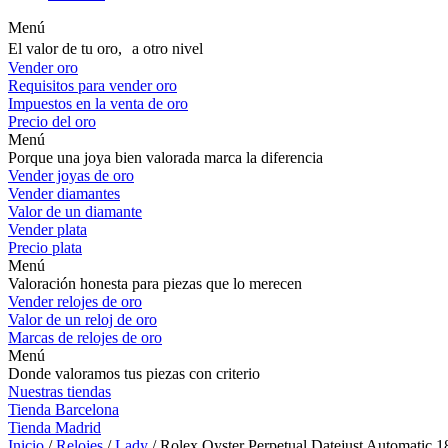
Menú
El valor de tu oro, a otro nivel
Vender oro
Requisitos para vender oro
Impuestos en la venta de oro
Precio del oro
Menú
Porque una joya bien valorada marca la diferencia
Vender joyas de oro
Vender diamantes
Valor de un diamante
Vender plata
Precio plata
Menú
Valoración honesta para piezas que lo merecen
Vender relojes de oro
Valor de un reloj de oro
Marcas de relojes de oro
Menú
Donde valoramos tus piezas con criterio
Nuestras tiendas
Tienda Barcelona
Tienda Madrid
Inicio
/
Relojes
/
Lady
/ Rolex Oyster Perpetual Datejust Automatic