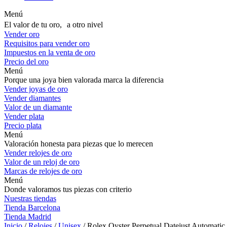
Menú
El valor de tu oro, a otro nivel
Vender oro
Requisitos para vender oro
Impuestos en la venta de oro
Precio del oro
Menú
Porque una joya bien valorada marca la diferencia
Vender joyas de oro
Vender diamantes
Valor de un diamante
Vender plata
Precio plata
Menú
Valoración honesta para piezas que lo merecen
Vender relojes de oro
Valor de un reloj de oro
Marcas de relojes de oro
Menú
Donde valoramos tus piezas con criterio
Nuestras tiendas
Tienda Barcelona
Tienda Madrid
Inicio
/
Relojes
/
Unisex
/ Rolex Oyster Perpetual Datejust Automati