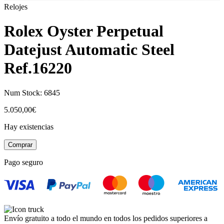
Relojes
Rolex Oyster Perpetual
Datejust Automatic Steel
Ref.16220
Num Stock:
6845
5.050,00
€
Hay existencias
Rolex
Comprar
Oyster
Perpetual
Pago seguro
Datejust
Automatic
Steel
Ref.16220
cantidad
Envío gratuito a todo el mundo en todos los pedidos superiores a