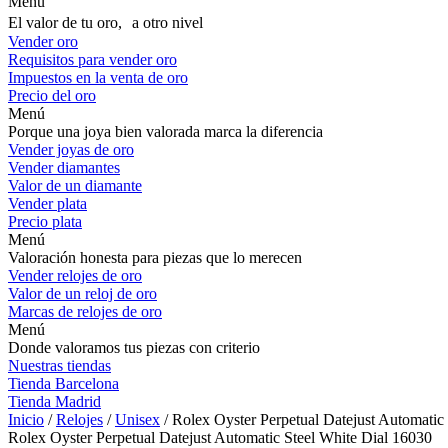
Menú
El valor de tu oro, a otro nivel
Vender oro
Requisitos para vender oro
Impuestos en la venta de oro
Precio del oro
Menú
Porque una joya bien valorada marca la diferencia
Vender joyas de oro
Vender diamantes
Valor de un diamante
Vender plata
Precio plata
Menú
Valoración honesta para piezas que lo merecen
Vender relojes de oro
Valor de un reloj de oro
Marcas de relojes de oro
Menú
Donde valoramos tus piezas con criterio
Nuestras tiendas
Tienda Barcelona
Tienda Madrid
Inicio
/
Relojes
/
Unisex
/ Rolex Oyster Perpetual Datejust Automatic
Rolex Oyster Perpetual Datejust Automatic Steel White Dial 16030