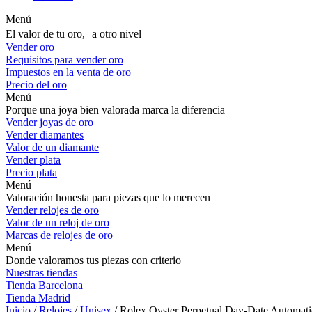
Menú
El valor de tu oro, a otro nivel
Vender oro
Requisitos para vender oro
Impuestos en la venta de oro
Precio del oro
Menú
Porque una joya bien valorada marca la diferencia
Vender joyas de oro
Vender diamantes
Valor de un diamante
Vender plata
Precio plata
Menú
Valoración honesta para piezas que lo merecen
Vender relojes de oro
Valor de un reloj de oro
Marcas de relojes de oro
Menú
Donde valoramos tus piezas con criterio
Nuestras tiendas
Tienda Barcelona
Tienda Madrid
Inicio
/
Relojes
/
Unisex
/ Rolex Oyster Perpetual Day-Date Automati