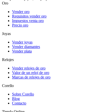
Oro
Vender oro
Requisitos vender oro
Impuestos venta oro
Precio oro
Joyas
Vender joyas
Vender diamantes
Vender plata
Relojes
Vender relojes de oro
Valor de un reloj de oro
Marcas de relojes de oro
Corello
Sobre Corello
Blog
Contacto
Tienda Online