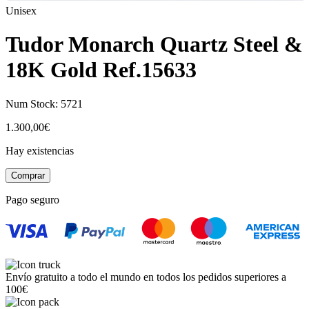
Unisex
Tudor Monarch Quartz Steel &
18K Gold Ref.15633
Num Stock:
5721
1.300,00
€
Hay existencias
Tudor
Comprar
Monarch
Quartz
Pago seguro
Steel
&
18K
Gold
Ref.15633
cantidad
Envío gratuito a todo el mundo en todos los pedidos superiores a
100€