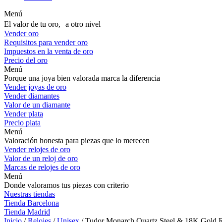
Menú
El valor de tu oro, a otro nivel
Vender oro
Requisitos para vender oro
Impuestos en la venta de oro
Precio del oro
Menú
Porque una joya bien valorada marca la diferencia
Vender joyas de oro
Vender diamantes
Valor de un diamante
Vender plata
Precio plata
Menú
Valoración honesta para piezas que lo merecen
Vender relojes de oro
Valor de un reloj de oro
Marcas de relojes de oro
Menú
Donde valoramos tus piezas con criterio
Nuestras tiendas
Tienda Barcelona
Tienda Madrid
Inicio
/
Relojes
/
Unisex
/ Tudor Monarch Quartz Steel & 18K Gold 