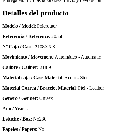
Entrega en: 3-7 días laborables. Envío y devolución
Detalles del producto
Modelo / Model
: Polerouter
Referencia / Reference
: 20368-1
Nº Caja / Case
: 2108XXX
Movimiento / Movement
: Automático - Automatic
Calibre / Caliber:
218-9
Material caja / Case Material
: Acero - Steel
Material Correa / Bracelet Material
: Piel - Leather
Género / Gender
: Unisex
Año / Year
: -
Estuche / Box
: No230
Papeles / Papers
: No