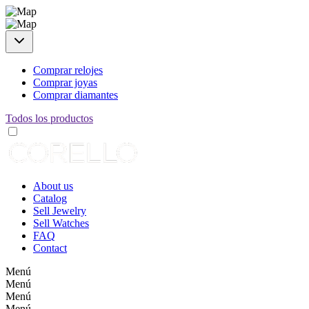
Comprar relojes
Comprar joyas
Comprar diamantes
Todos los productos
About us
Catalog
Sell Jewelry
Sell Watches
FAQ
Contact
Menú
Menú
Menú
Menú