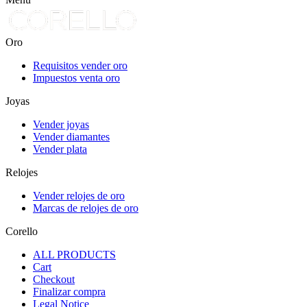
Oro
Requisitos vender oro
Impuestos venta oro
Joyas
Vender joyas
Vender diamantes
Vender plata
Relojes
Vender relojes de oro
Marcas de relojes de oro
Corello
ALL PRODUCTS
Cart
Checkout
Finalizar compra
Legal Notice