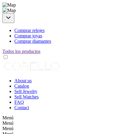
Comprar relojes
Comprar joyas
Comprar diamantes
Todos los productos
About us
Catalog
Sell Jewelry
Sell Watches
FAQ
Contact
Menú
Menú
Menú
Menú