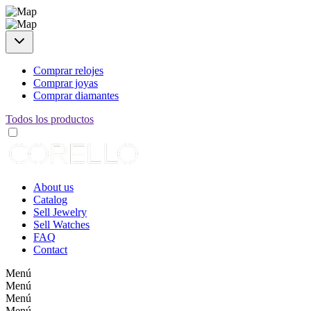
Comprar relojes
Comprar joyas
Comprar diamantes
Todos los productos
About us
Catalog
Sell Jewelry
Sell Watches
FAQ
Contact
Menú
Menú
Menú
Menú