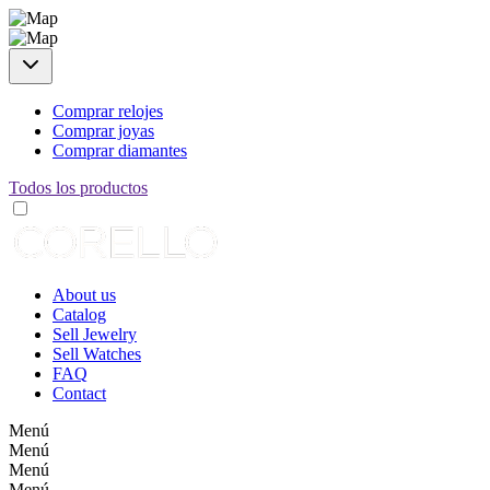
Comprar relojes
Comprar joyas
Comprar diamantes
Todos los productos
About us
Catalog
Sell Jewelry
Sell Watches
FAQ
Contact
Menú
Menú
Menú
Menú