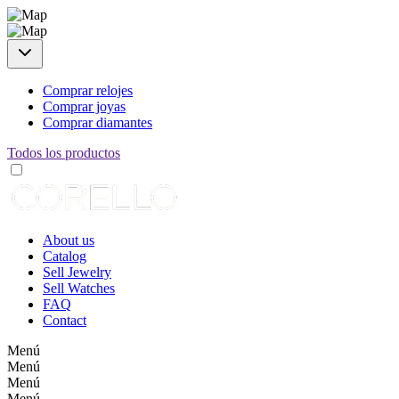
Comprar relojes
Comprar joyas
Comprar diamantes
Todos los productos
About us
Catalog
Sell Jewelry
Sell Watches
FAQ
Contact
Menú
Menú
Menú
Menú