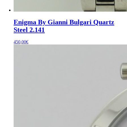
Enigma By Gianni Bulgari Quartz
Steel 2.141
450,00
€