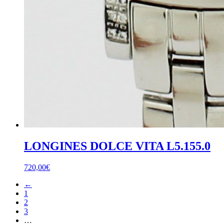
LONGINES DOLCE VITA L5.155.0
720,00
€
←
1
2
3
…