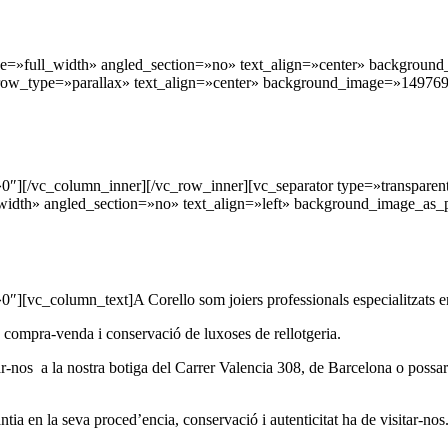
=»full_width» angled_section=»no» text_align=»center» background
ow_type=»parallax» text_align=»center» background_image=»149769″
»0″][/vc_column_inner][/vc_row_inner][vc_separator type=»transpar
idth» angled_section=»no» text_align=»left» background_image_as_
vc_column_text]A Corello som joiers professionals especialitzats en re
a compra-venda i conservació de luxoses de rellotgeria.
tar-nos a la nostra botiga del Carrer Valencia 308, de Barcelona o possa
ntia en la seva proced’encia, conservació i autenticitat ha de visitar-no