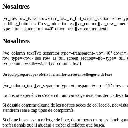
Nosaltres
[vc_row row_type=»row» use_row_as_full_screen_section=»no» type
padding_bottom=»0″ css_animation=»»][vc_column][vc_row_inner r
type=»transparent» up=»40″ down=»0″][vc_column_text]
Nosaltres
[/vc_column_text][vc_separator type=»transparent» up=»40″ down=
row_type=»row» use_row_as_full_screen_section=»no» type=»full_w
[vc_column width=»2/3″][vc_column_text]
Un equip preparat per oferir-li el millor tracte en rellotgeria de luxe
[/vc_column_text][vc_separator type=»transparent» up=»15″ down=»0″][
La nostra experiència s’exten durant varies generacions dedicades a l
Si dessitja comprar alguna de les nostres peçes de col·lecció, pot visi
atendrem sense cap tipus de compromís.
Si el que busca es un rellotge de luxe, de primeres marques i amb gara
professionals que li ajudarà a trobar el rellotge que busca.