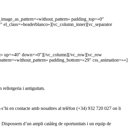
_image_as_pattern=»without_pattern» padding_top=»0″
 el_class=»headerblanco»][vc_column_inner][vc_separator
ent» up=»40″ down=»0″][/vc_column][/vc_row][vc_row
pattern=»without_pattern» padding_bottom=»29″ css_animation=»»]
llotgeria i antiguitats.
r-s’hi en contacte amb nosaltres al telèfon (+34) 932 720 027 on li
s. Dispossem d’un ampli catàleg de oportunitats i un equip de