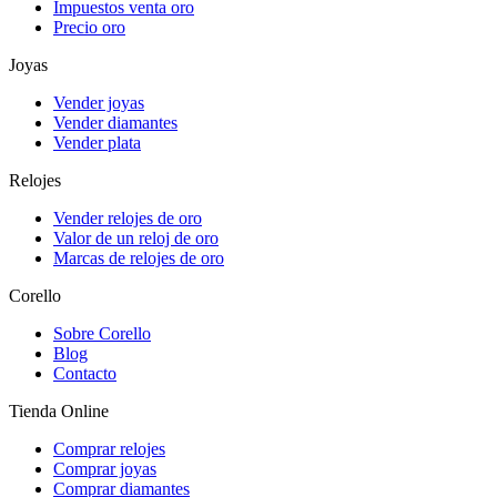
Impuestos venta oro
Precio oro
Joyas
Vender joyas
Vender diamantes
Vender plata
Relojes
Vender relojes de oro
Valor de un reloj de oro
Marcas de relojes de oro
Corello
Sobre Corello
Blog
Contacto
Tienda Online
Comprar relojes
Comprar joyas
Comprar diamantes