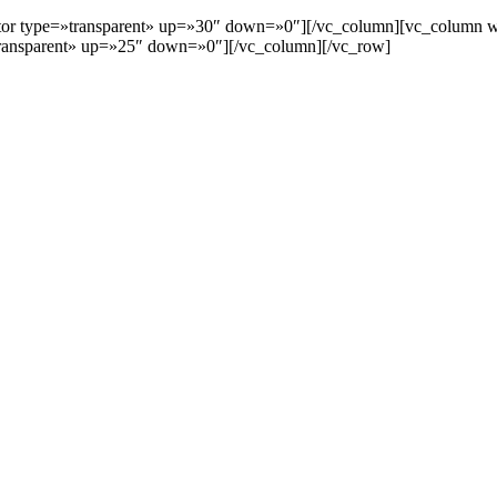
arator type=»transparent» up=»30″ down=»0″][/vc_column][vc_column
ransparent» up=»25″ down=»0″][/vc_column][/vc_row]