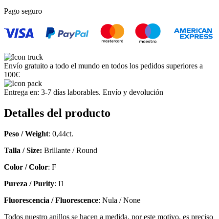
de
Oro
Pago seguro
Blanco
Engastado
en
diamante
0,44ct.
F-
Envío gratuito a todo el mundo en todos los pedidos superiores a
I1
100€
/
18k
Entrega en: 3-7 días laborables. Envío y devolución
White
Gold
Detalles del producto
Ring
with
one
Peso / Weight
: 0,44ct.
set
Talla / Size:
Brillante / Round
diamond
0,44ct.
Color / Color
: F
F-
I1
Pureza / Purity
: I1
cantidad
Fluorescencia / Fluorescence
: Nula / None
Todos nuestro anillos se hacen a medida, por este motivo, es preciso