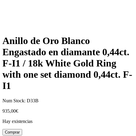
Anillo de Oro Blanco
Engastado en diamante 0,44ct.
F-I1 / 18k White Gold Ring
with one set diamond 0,44ct. F-
I1
Num Stock:
D33B
935,00
€
Hay existencias
Anillo
Comprar