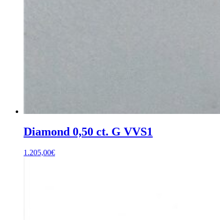
Diamond 0,50 ct. G VVS1
1.205,00
€