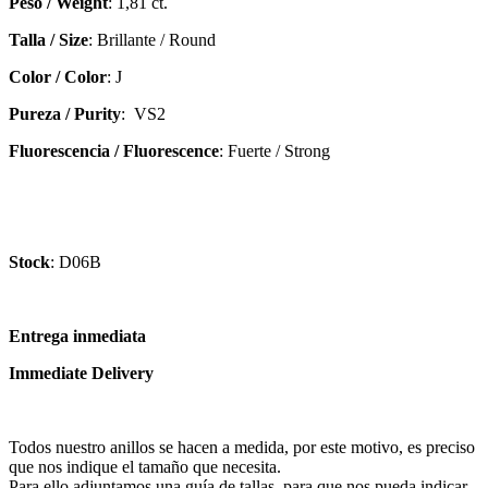
diamond
Peso / Weight
: 1,81 ct.
1,81ct.
Talla / Size
: Brillante / Round
J
VS2
Color / Color
: J
cantidad
Pureza / Purity
: VS2
Fluorescencia / Fluorescence
: Fuerte / Strong
Stock
: D06B
Entrega inmediata
Immediate Delivery
Todos nuestro anillos se hacen a medida, por este motivo, es preciso
que nos indique el tamaño que necesita.
Para ello adjuntamos una guía de tallas, para que nos pueda indicar