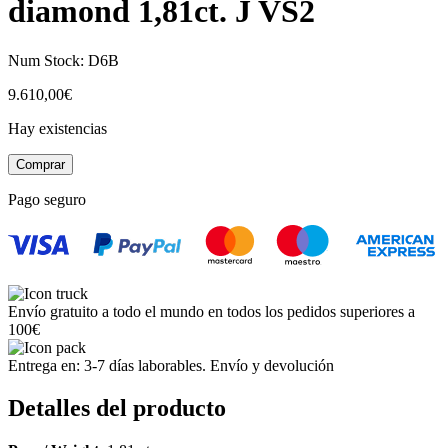
diamond 1,81ct. J VS2
Num Stock:
D6B
9.610,00
€
Hay existencias
Anillo
Comprar
Oro
Blanco
Pago seguro
Engastado
diamante
1,81ct.
J
VS2
/
Envío gratuito a todo el mundo en todos los pedidos superiores a
18k
100€
White
Gold
Entrega en: 3-7 días laborables. Envío y devolución
Ring
with
Detalles del producto
one
set