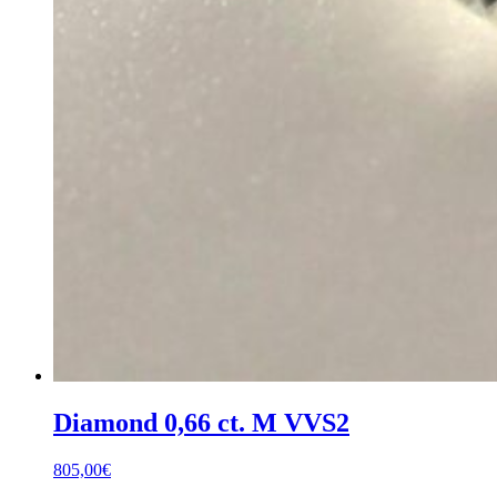
Diamond 0,66 ct. M VVS2
805,00
€