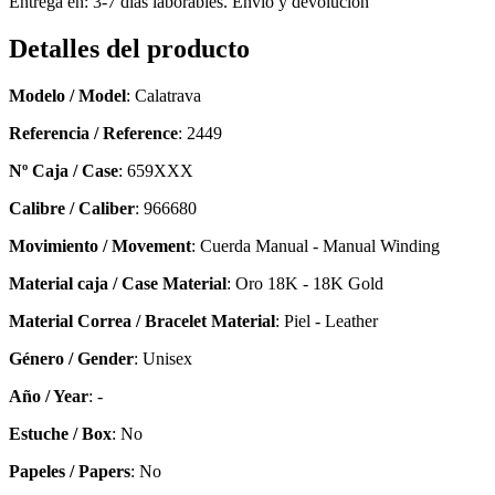
Entrega en: 3-7 días laborables. Envío y devolución
Detalles del producto
Modelo / Model
: Calatrava
Referencia / Reference
: 2449
Nº Caja / Case
: 659XXX
Calibre / Caliber
: 966680
Movimiento / Movement
: Cuerda Manual - Manual Winding
Material caja / Case Material
: Oro 18K - 18K Gold
Material Correa / Bracelet Material
: Piel - Leather
Género / Gender
: Unisex
Año / Year
: -
Estuche / Box
: No
Papeles / Papers
: No