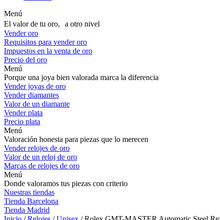
Menú
El valor de tu oro, a otro nivel
Vender oro
Requisitos para vender oro
Impuestos en la venta de oro
Precio del oro
Menú
Porque una joya bien valorada marca la diferencia
Vender joyas de oro
Vender diamantes
Valor de un diamante
Vender plata
Precio plata
Menú
Valoración honesta para piezas que lo merecen
Vender relojes de oro
Valor de un reloj de oro
Marcas de relojes de oro
Menú
Donde valoramos tus piezas con criterio
Nuestras tiendas
Tienda Barcelona
Tienda Madrid
Inicio
/
Relojes
/
Unisex
/ Rolex GMT-MASTER Automatic Steel Re