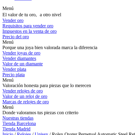
Menú
El valor de tu oro, a otro nivel
Vender oro
Requisitos para vender oro
Impuestos en la venta de oro
Precio del oro
Menú
Porque una joya bien valorada marca la diferencia
Vender joyas de oro
Vender diamantes
Valor de un diamante
Vender plata
Precio plata
Menú
Valoración honesta para piezas que lo merecen
Vender relojes de oro
Valor de un reloj de oro
Marcas de relojes de oro
Menú
Donde valoramos tus piezas con criterio
Nuestras tiendas
Tienda Barcelona
Tienda Madrid
Inicio
/
Relojes
/
Unisex
/ Rolex Oyster Perpetual Automatic Steel Re