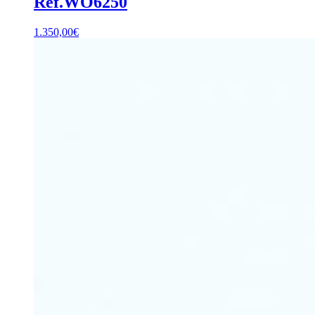
Ref.WO6250
1.350,00
€