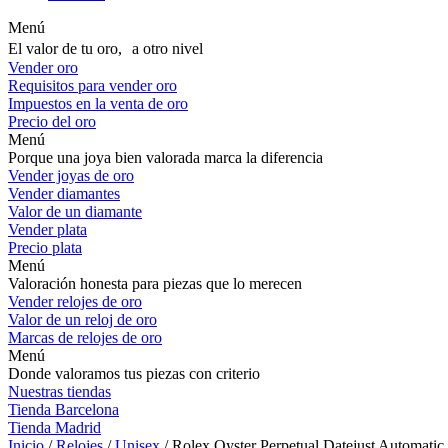
Menú
El valor de tu oro, a otro nivel
Vender oro
Requisitos para vender oro
Impuestos en la venta de oro
Precio del oro
Menú
Porque una joya bien valorada marca la diferencia
Vender joyas de oro
Vender diamantes
Valor de un diamante
Vender plata
Precio plata
Menú
Valoración honesta para piezas que lo merecen
Vender relojes de oro
Valor de un reloj de oro
Marcas de relojes de oro
Menú
Donde valoramos tus piezas con criterio
Nuestras tiendas
Tienda Barcelona
Tienda Madrid
Inicio
/
Relojes
/
Unisex
/ Rolex Oyster Perpetual Datejust Automati