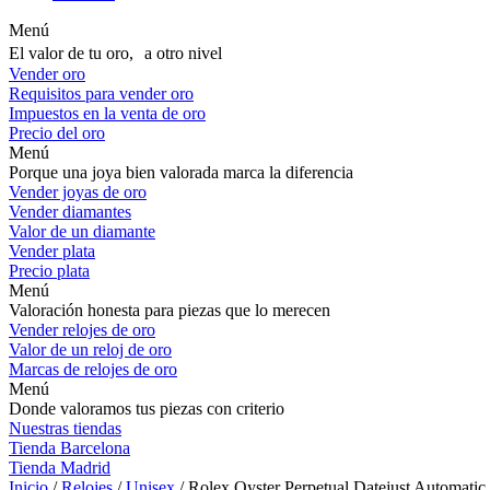
Menú
El valor de tu oro, a otro nivel
Vender oro
Requisitos para vender oro
Impuestos en la venta de oro
Precio del oro
Menú
Porque una joya bien valorada marca la diferencia
Vender joyas de oro
Vender diamantes
Valor de un diamante
Vender plata
Precio plata
Menú
Valoración honesta para piezas que lo merecen
Vender relojes de oro
Valor de un reloj de oro
Marcas de relojes de oro
Menú
Donde valoramos tus piezas con criterio
Nuestras tiendas
Tienda Barcelona
Tienda Madrid
Inicio
/
Relojes
/
Unisex
/ Rolex Oyster Perpetual Datejust Automatic