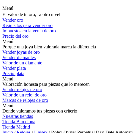
Menú
El valor de tu oro, a otro nivel
Vender oro
Requisitos para vender oro
Impuestos en la venta de oro
Precio del oro
Menú
Porque una joya bien valorada marca la diferencia
Vender joyas de oro
Vender diamantes
Valor de un diamante
Vender plata
Precio plata
Menú
Valoración honesta para piezas que lo merecen
Vender relojes de oro
Valor de un reloj de oro
Marcas de relojes de oro
Menú
Donde valoramos tus piezas con criterio
Nuestras tiendas
Tienda Barcelona
Tienda Madrid
Inicio
/
Relojes
/
Unisex
/ Rolex Oyster Perpetual Day-Date Automat