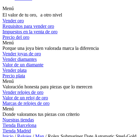
Menú
El valor de tu oro, a otro nivel
Vender oro
Requisitos para vender oro
Impuestos en la venta de oro
Precio del oro
Menú
Porque una joya bien valorada marca la diferencia
Vender joyas de oro
Vender diamantes
Valor de un diamante
Vender plata
Precio plata
Menú
Valoración honesta para piezas que lo merecen
Vender relojes de oro
Valor de un reloj de oro
Marcas de relojes de oro
Menú
Donde valoramos tus piezas con criterio
Nuestras tiendas
Tienda Barcelona
Tienda Madrid
Inicio
/
Relojes
/
Man
/ Rolex Submariner Date Automatic Steel-Gol