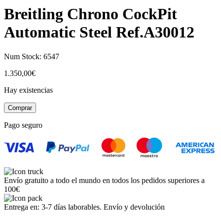
Breitling Chrono CockPit
Automatic Steel Ref.A30012
Num Stock:
6547
1.350,00
€
Hay existencias
Breitling
Comprar
Chrono
CockPit
Pago seguro
Automatic
Steel
Ref.A30012
cantidad
Envío gratuito a todo el mundo en todos los pedidos superiores a
100€
Entrega en: 3-7 días laborables. Envío y devolución